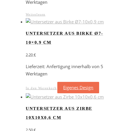
Werktagen
Weiterlesen
UNTERSETZER AUS BIRKE Ø7-
10×0,9 CM
2,20
€
Lieferzeit:
Anfertigung innerhalb von 5
Werktagen
Eigenes Design
In den Warenkorb
UNTERSETZER AUS ZIRBE
10X10X0,6 CM
2,50
€