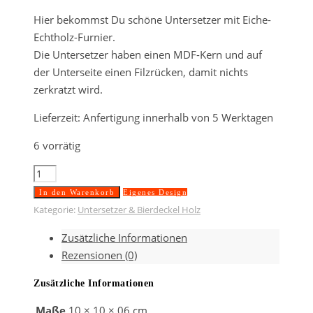
Hier bekommst Du schöne Untersetzer mit Eiche-
Echtholz-Furnier.
Die Untersetzer haben einen MDF-Kern und auf
der Unterseite einen Filzrücken, damit nichts
zerkratzt wird.
Lieferzeit:
Anfertigung innerhalb von 5 Werktagen
6 vorrätig
Untersetzer
aus
In den Warenkorb
Eigenes Design
Eiche
Kategorie:
Untersetzer & Bierdeckel Holz
10x10x0,6
Zusätzliche Informationen
cm
Rezensionen (0)
Menge
Zusätzliche Informationen
Maße
10 × 10 × 06 cm