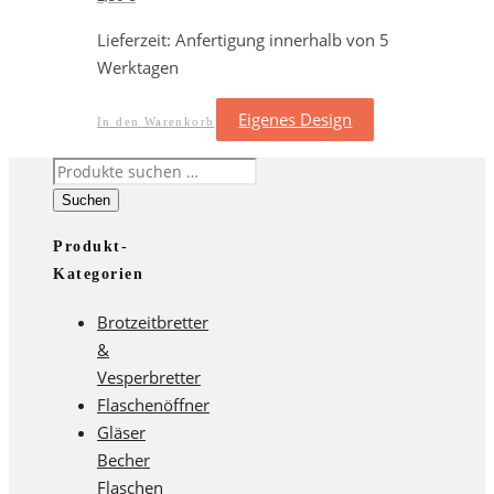
Lieferzeit:
Anfertigung innerhalb von 5
Werktagen
Eigenes Design
In den Warenkorb
Suchen
nach:
Suchen
Produkt-
Kategorien
Brotzeitbretter
&
Vesperbretter
Flaschenöffner
Gläser
Becher
Flaschen