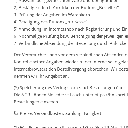
1) Auswahl der gewünschten Ware und Konfiguration
2) Bestätigen durch Anklicken der Buttons „Bestellen“
3) Prüfung der Angaben im Warenkorb
4) Betätigung des Buttons „zur Kasse“
5) Anmeldung im Internetshop nach Registrierung und Ei
6) Nochmalige Prüfung bzw. Berichtigung der jeweiligen 
7) Verbindliche Absendung der Bestellung durch Anklicken 
Der Verbraucher kann vor dem verbindlichen Absenden de
Kontrolle seiner Angaben wieder zu der Internetseite gel
Internetbrowsers den Bestellvorgang abbrechen. Wir bestät
nehmen wir Ihr Angebot an.
(5) Speicherung des Vertragstextes bei Bestellungen über
Die AGB können Sie jederzeit auch unter https://holzbre
Bestellungen einsehen.
§3 Preise, Versandkosten, Zahlung, Fälligkeit
(1) Für die angegebenen Preise wird Gemäß § 19 Abs. 1 