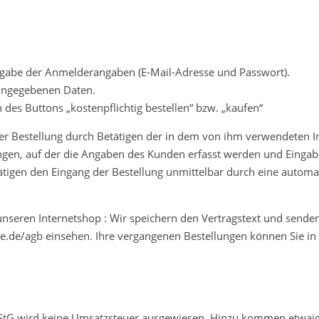
ngabe der Anmelderangaben (E-Mail-Adresse und Passwort).
eingegebenen Daten.
des Buttons „kostenpflichtig bestellen“ bzw. „kaufen“
r Bestellung durch Betätigen der in dem von ihm verwendeten In
angen, auf der die Angaben des Kunden erfasst werden und Eingab
igen den Eingang der Bestellung unmittelbar durch eine automatis
 unseren Internetshop : Wir speichern den Vertragstext und sende
ttle.de/agb einsehen. Ihre vergangenen Bestellungen können Sie
UStG wird keine Umsatzsteuer ausgewiesen. Hinzu kommen etwai