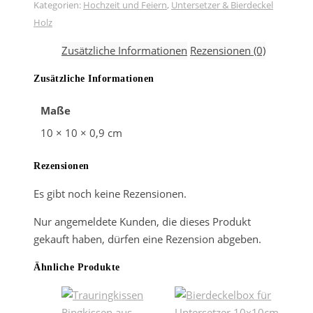
Birke
Kategorien:
Hochzeit und Feiern
,
Untersetzer & Bierdeckel
Ø7-
Holz
10x0,9
Zusätzliche Informationen
Rezensionen (0)
cm
Menge
Zusätzliche Informationen
Maße
10 × 10 × 0,9 cm
Rezensionen
Es gibt noch keine Rezensionen.
Nur angemeldete Kunden, die dieses Produkt
gekauft haben, dürfen eine Rezension abgeben.
Ähnliche Produkte