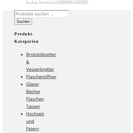
Eigenes Design
In den Warenkorb
Suchen
nach:
Suchen
Produkt-
Kategorien
Brotzeitbretter
&
Vesperbretter
Flaschenöffner
Gläser
Becher
Flaschen
Tassen
Hochzeit
und
Feiern