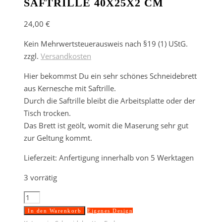
SAFTRILLE 40X25X2 CM
24,00
€
Kein Mehrwertsteuerausweis nach §19 (1) UStG.
zzgl.
Versandkosten
Hier bekommst Du ein sehr schönes Schneidebrett
aus Kernesche mit Saftrille.
Durch die Saftrille bleibt die Arbeitsplatte oder der
Tisch trocken.
Das Brett ist geölt, womit die Maserung sehr gut
zur Geltung kommt.
Lieferzeit:
Anfertigung innerhalb von 5 Werktagen
3 vorrätig
Schneidebrett
Esche
In den Warenkorb
Eigenes Design
mit