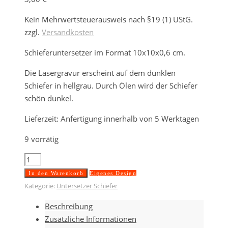
Kein Mehrwertsteuerausweis nach §19 (1) UStG.
zzgl.
Versandkosten
Schieferuntersetzer im Format 10x10x0,6 cm.
Die Lasergravur erscheint auf dem dunklen
Schiefer in hellgrau. Durch Ölen wird der Schiefer
schön dunkel.
Lieferzeit:
Anfertigung innerhalb von 5 Werktagen
9 vorrätig
Untersetzer
Schiefer
In den Warenkorb
Eigenes Design
10x10
Kategorie:
Untersetzer Schiefer
cm
Beschreibung
(ein
Zusätzliche Informationen
Design)