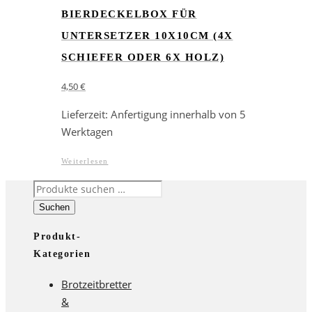
BIERDECKELBOX FÜR
UNTERSETZER 10X10CM (4X
SCHIEFER ODER 6X HOLZ)
4,50
€
Lieferzeit:
Anfertigung innerhalb von 5
Werktagen
Weiterlesen
Suchen
nach:
Suchen
Produkt-
Kategorien
Brotzeitbretter
&