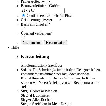
Papiergröße:
Benutzerdefinierte Größe:
Centimeters
Inch
Pixel
Orientierung:
Basis einschließen?
Überlauf verbergen?
Jetzt drucken
Herunterladen
Hilfe
Kurzanleitung
Anleitung
Tastenkürzel
Über
Solltest Du Schwierigkeiten mit dem Designer haben,
kontaktiere uns einfach per mail oder über das
Kontaktformular mit Deinen Wünschen. In Kürze
werden wir Video Anleitungen zur Bedienung online
stellen.
Strg
+
a
Alles auswählen
Strg
+
d
Duplizieren
Strg
+
e
Alles löschen
Strg
+
s
Speichern in Mein Design