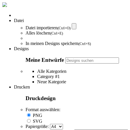
Datei
Datei importieren
(Ctrl+O)
Alles löschen
(Ctrl+E)
In meinen Designs speichern
(Ctrl+S)
Designs
Meine Entwürfe
Alle Kategorien
Category #1
Neue Kategorie
Drucken
Druckdesign
Format auswählen:
PNG
SVG
Papiergröße: