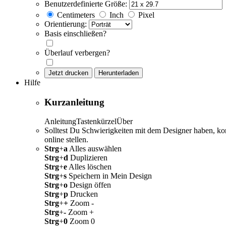
Benutzerdefinierte Größe:
Centimeters
Inch
Pixel
Orientierung:
Basis einschließen?
Überlauf verbergen?
Jetzt drucken
Herunterladen
Hilfe
Kurzanleitung
Anleitung
Tastenkürzel
Über
Solltest Du Schwierigkeiten mit dem Designer haben, ko
online stellen.
Strg
+
a
Alles auswählen
Strg
+
d
Duplizieren
Strg
+
e
Alles löschen
Strg
+
s
Speichern in Mein Design
Strg
+
o
Design öffen
Strg
+
p
Drucken
Strg
+
+
Zoom -
Strg
+
-
Zoom +
Strg
+
0
Zoom 0